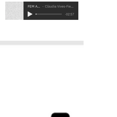
FEM ART
Clàudia Vives-Fierro
-02:57