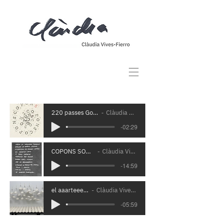
220 passes Gorg d'en Nafre
Clàudia Vives-Fierro
-02:29
COPONS SOUNDWALK
Clàudia Vives-Fierro
-14:59
el aaarteee ées...
Clàudia Vives-Fierro
-05:59