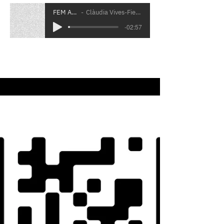
FEM ART
Clàudia Vives-Fierro
-02:57