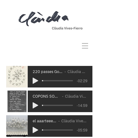
220 passes Gorg d'en Nafre
Clàudia Vives-Fierro
-02:29
COPONS SOUNDWALK
Clàudia Vives-Fierro
-14:59
el aaarteee ées...
Clàudia Vives-Fierro
-05:59